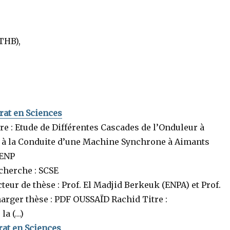
THB),
orat en Sciences
e : Etude de Différentes Cascades de l’Onduleur à
n à la Conduite d’une Machine Synchrone à Aimants
 ENP
echerche : SCSE
eur de thèse : Prof. El Madjid Berkeuk (ENPA) et Prof.
rger thèse : PDF OUSSAÏD Rachid Titre :
la (…)
orat en Sciences