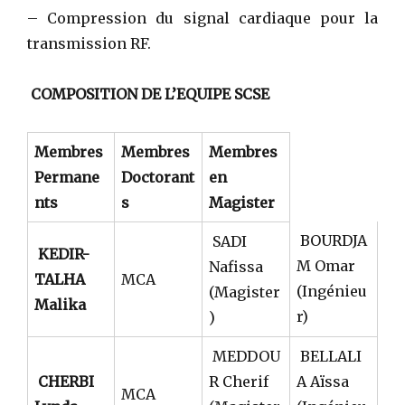
– Compression du signal cardiaque pour la
transmission RF.
COMPOSITION DE L’EQUIPE SCSE
Membres
Membres
Membres
Permane
Doctorant
en
nts
s
Magister
BOURDJA
SADI
KEDIR-
M Omar
Nafissa
TALHA
MCA
(Ingénieu
(Magister
Malika
r)
)
MEDDOU
BELLALI
CHERBI
R Cherif
A Aïssa
MCA