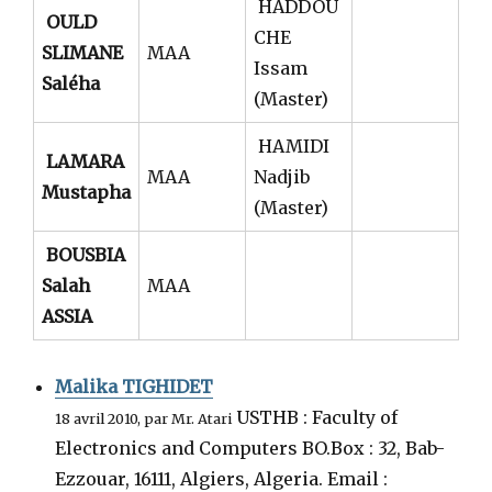
HADDOU
OULD
CHE
SLIMANE
MAA
Issam
Saléha
(Master)
HAMIDI
LAMARA
MAA
Nadjib
Mustapha
(Master)
BOUSBIA
Salah
MAA
ASSIA
Malika TIGHIDET
USTHB : Faculty of
18 avril 2010, par Mr. Atari
Electronics and Computers BO.Box : 32, Bab-
Ezzouar, 16111, Algiers, Algeria. Email :