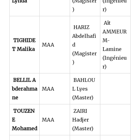
Lynda
(Magister
(Ingénieu
)
r)
Aït
HARIZ
AMMEUR
Abdelhafi
TIGHIDE
M-
MAA
d
T Malika
Lamine
(Magister
(Ingénieu
)
r)
BELLIL A
BAHLOU
bderahma
MAA
L Lyes
ne
(Master)
TOUZEN
ZAIRI
E
MAA
Hadjer
Mohamed
(Master)